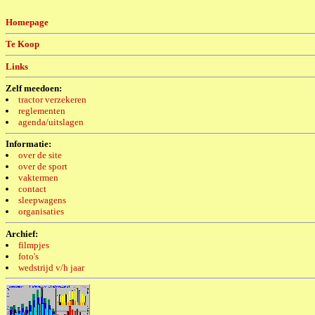
Homepage
Te Koop
Links
Zelf meedoen:
tractor verzekeren
reglementen
agenda/uitslagen
Informatie:
over de site
over de sport
vaktermen
contact
sleepwagens
organisaties
Archief:
filmpjes
foto's
wedstrijd v/h jaar