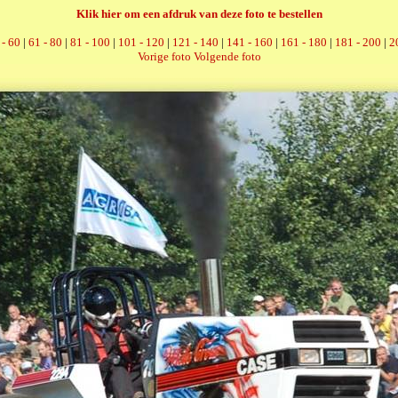
Klik hier om een afdruk van deze foto te bestellen
 - 60
|
61 - 80
|
81 - 100
|
101 - 120
|
121 - 140
|
141 - 160
|
161 - 180
|
181 - 200
|
2
Vorige foto
Volgende foto