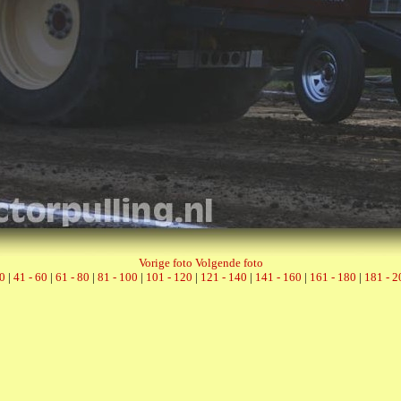
Vorige foto
Volgende foto
40
|
41 - 60
|
61 - 80
|
81 - 100
|
101 - 120
|
121 - 140
|
141 - 160
|
161 - 180
|
181 - 2