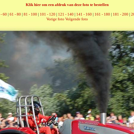
Klik hier om een afdruk van deze foto te bestellen
 - 60
|
61 - 80
|
81 - 100
|
101 - 120
|
121 - 140
|
141 - 160
|
161 - 180
|
181 - 200
|
2
Vorige foto
Volgende foto