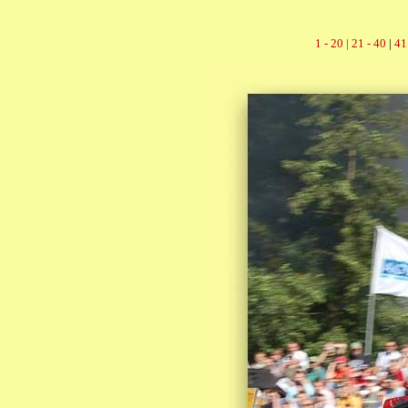
1 - 20 |
21 - 40
|
41