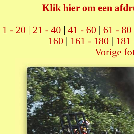
Klik hier om een afdr
1 - 20 |
21 - 40
|
41 - 60
|
61 - 80
160
|
161 - 180
|
181 
Vorige fo