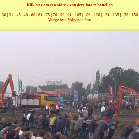
Klik hier om een afdruk van deze foto te bestellen
- 30
|
31 - 45
|
46 - 60
|
61 - 75
|
76 - 90
|
91 - 105
|
106 - 120
|
121 - 135
|
136 - 150
Vorige foto
Volgende foto